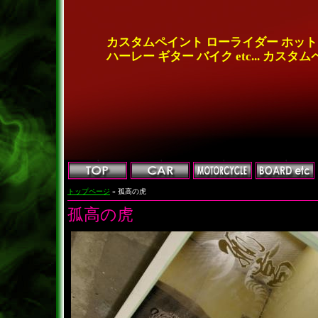
カスタムペイント ローライダー ホッ
ハーレー ギター バイク etc... カスタ
トップページ
» 孤高の虎
孤高の虎