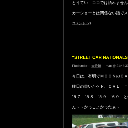
とうてい ココでは語れません
カーショーとは関係ない話でス
コメント (2)
“STREET CAR NATIONALS
Filed under：
未分類
— matt @ 21:44:3
今日は、有明でＭＯＯＮのＣＡ
昨日の書いたケド、ＣＡＬ Ｔ
’５７ ’５８ ’５９ ’６０
ん～～かっこよかったぁ～