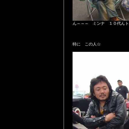
ん～～～ ミンナ １０代んト
特に この人☆