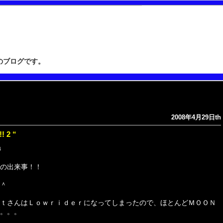
”のブログです。
2008年4月29日th
 2 “
4
の出来事！！
＾
ｔさんはＬｏｗｒｉｄｅｒになってしまったので、ほとんどＭＯＯＮ
。。。