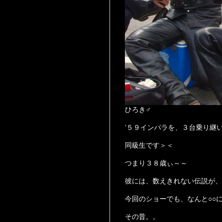
ひろき♂
’５９インパラを、３台乗り継
同級生です＞＜
つまり３８歳ぃ～～
彼には、数えきれない伝説が、
今回のショーでも、なんと○○に○
その昔。。