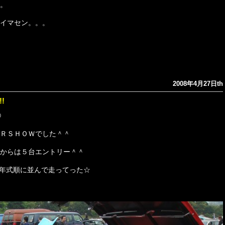
。
イマセン。。。
2008年4月27日th
!!
0
ＲＳＨＯＷでした＾＾
からは５台エントリー＾＾
 と年式順に並んで走ってった☆