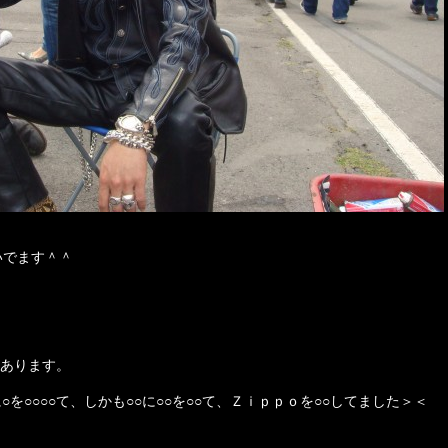
いでます＾＾
あります。
を○○○○て、しかも○○に○○を○○て、Ｚｉｐｐｏを○○してました＞＜