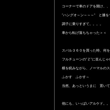
コーナーで車のドアを開け、、
”ハングオ～ン～～～” と膝
調子に乗りすぎて。。。。
車から転げ落ちちゃった＞＜ 
スバル３６０を買った時、何を
フルチューンの”Ｚ”に並んじ
横を睨みながら、ノーマルのス
ふかす ふかす～
当然、あっというまに 置いて
他にも、いっぱいアルケド。。