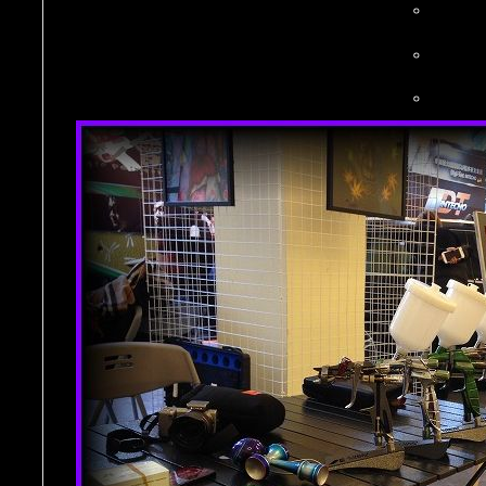
。
。
。