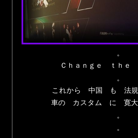
。
Ｃｈａｎｇｅ ｔｈｅ 
。
これから 中国 も 法
車の カスタム に 寛
。
。