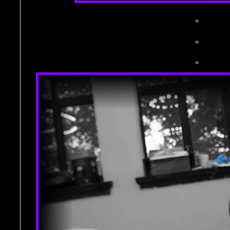
。
。
。