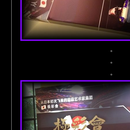
。
。
。