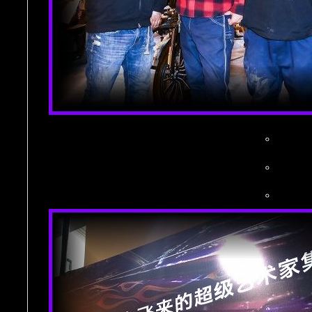
。
。
。