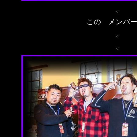
。
この メンバ
。
。