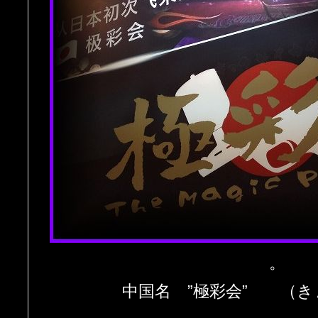
。
中国名 ”極彩会” （き