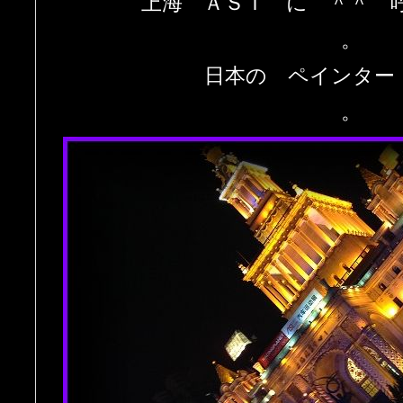
上海 ＡＳＩ に ＾＾ 
。
日本の ペインター
。