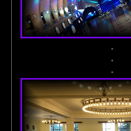
。
。
。