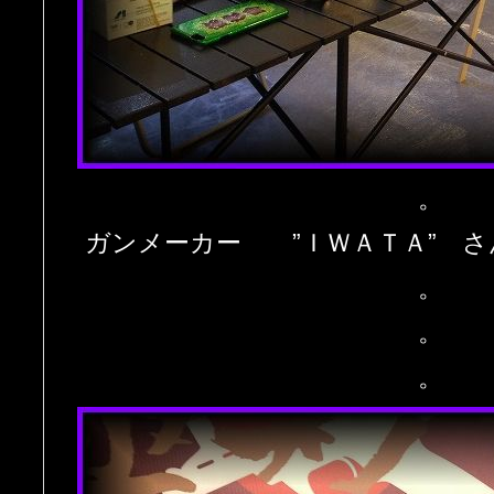
。
ガンメーカー ”ＩＷＡＴＡ” 
。
。
。