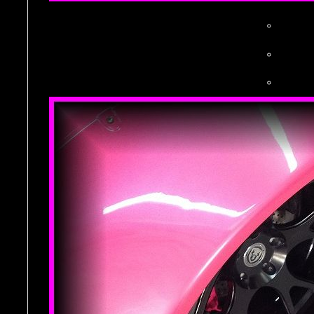
。
。
。