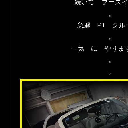
続いて ブース
。
急遽 PT クル
。
一気 に やりま
。
。