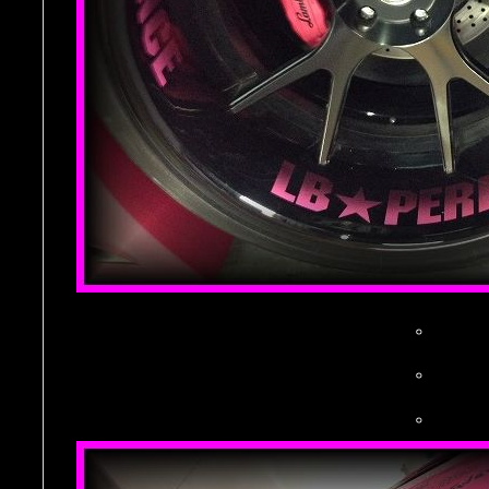
。
。
。