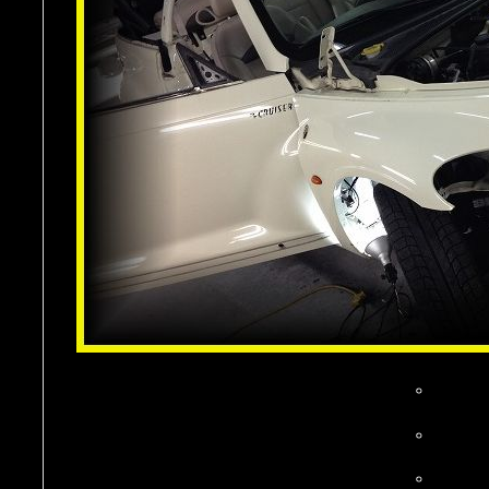
。
。
。