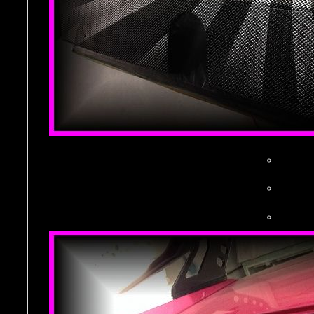
。
。
。