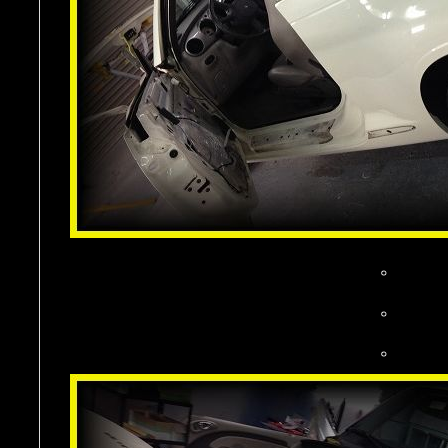
。
。
。