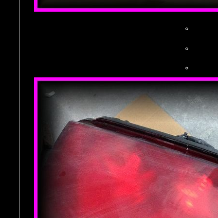
。
。
。