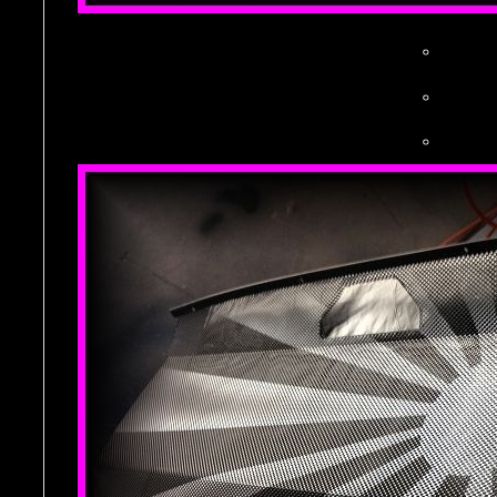
。
。
。