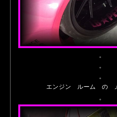
。
。
。
エンジン ルーム の 
。