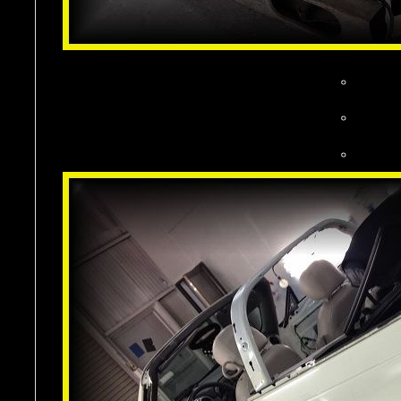
。
。
。