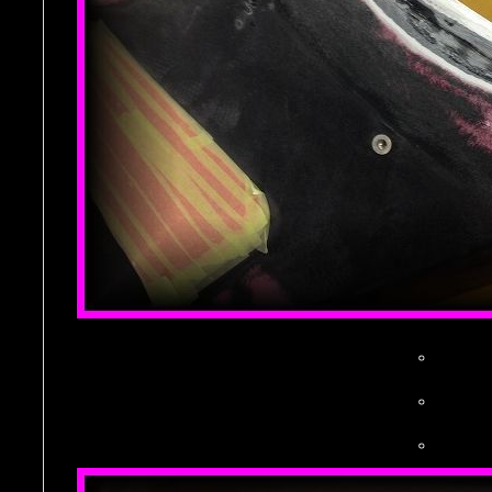
。
。
。