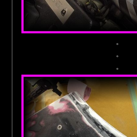
。
。
。