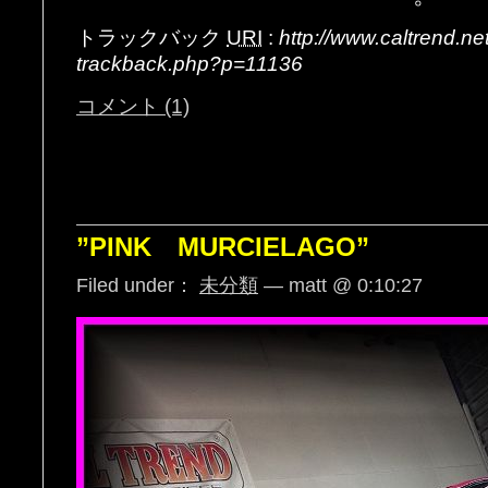
トラックバック
URI
:
http://www.caltrend.n
trackback.php?p=11136
コメント (1)
”PINK MURCIELAGO”
Filed under：
未分類
— matt @ 0:10:27