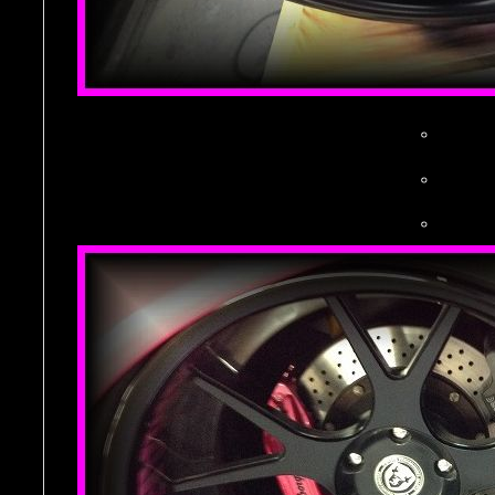
。
。
。