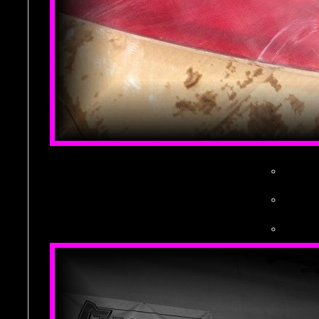
。
。
。