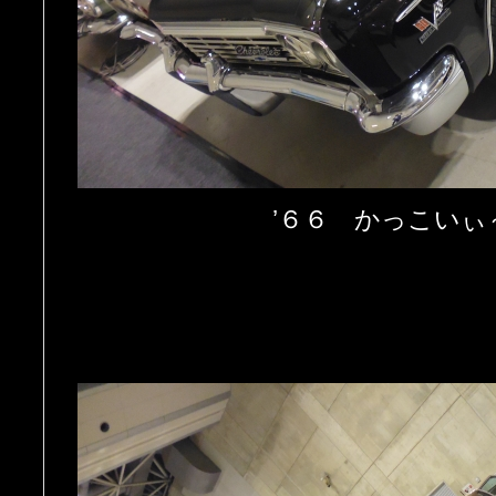
’６６ かっこいぃ