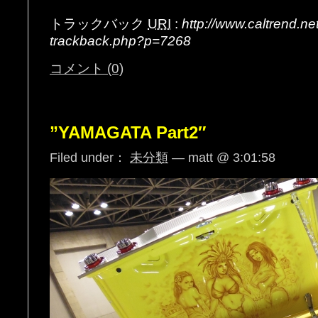
トラックバック
URI
:
http://www.caltrend.n
trackback.php?p=7268
コメント (0)
”YAMAGATA Part2″
Filed under：
未分類
— matt @ 3:01:58