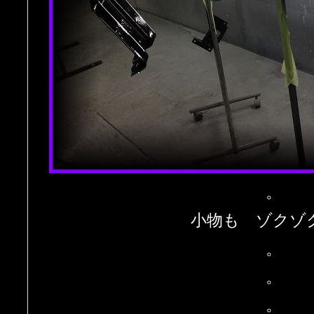
。
小物も ゾクゾ
。
。
。