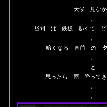
天候 見な
。
昼間 は 鉄板 熱くて 
。
暗くなる 直前 の 
。
と
思ったら 雨 降って
。
。