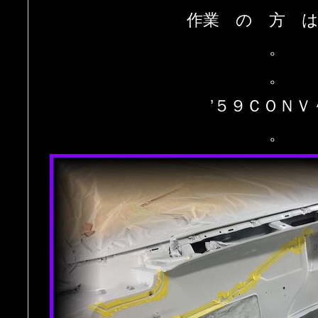
作業 の 方 は
。
。
’５９ＣＯＮＶ
。