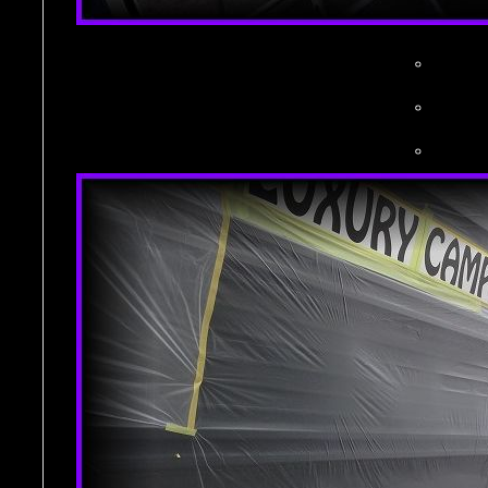
。
。
。