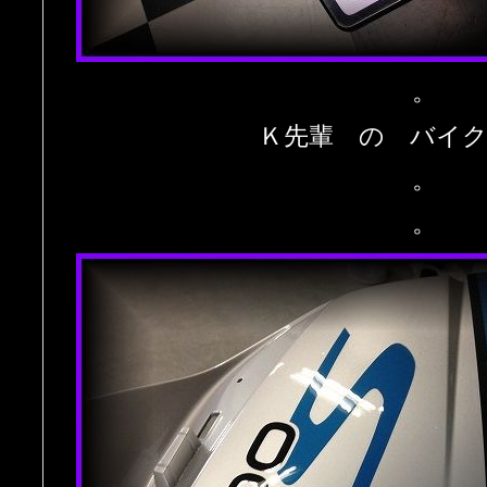
。
Ｋ先輩 の バイ
。
。