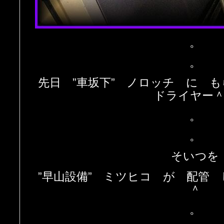
。
。
先日 ”車坂下” ノロッチ に 
ドライヤー
。
。
そいつを
”早山設備” ミツヒコ が 配管
＾
。