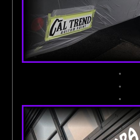
。
。
。