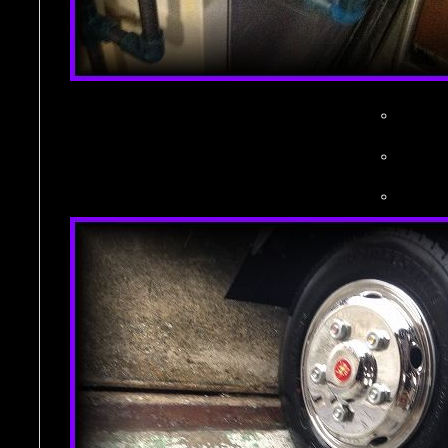
。
。
。