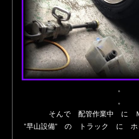
。
。
そんで 配管作業中 に 
”早山設備” の トラック に 
。