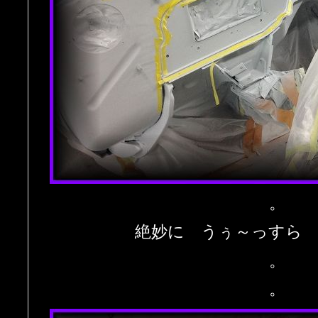
。
絶妙に うぅ～っすら
。
。