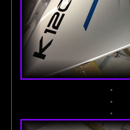
。
。
。