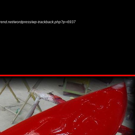
ltrend.net/wordpress/wp-trackback.php?p=6937