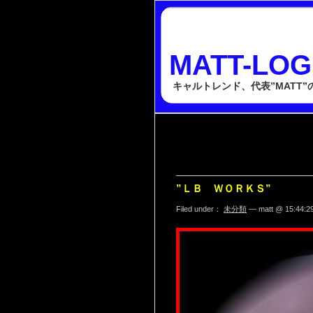
MATT-LOG
キャルトレンド、代表”MATT
”ＬＢ ＷＯＲＫＳ”
Filed under：
未分類
— matt @ 15:44:2