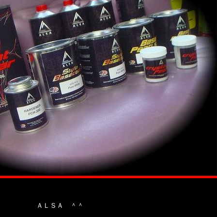
ＡＬＳＡ ＾＾