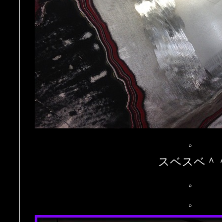
。
スベスベ＾
。
。