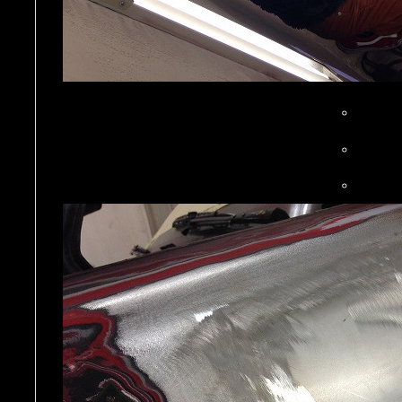
。
。
。