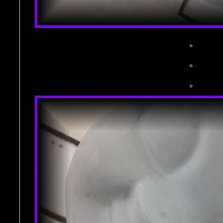
。
。
。