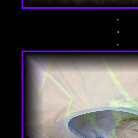
。
。
。