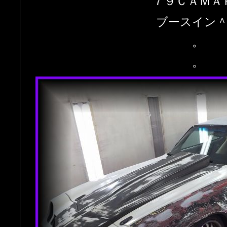
’７９ＣＡＭＡ
ブースイン
。
。