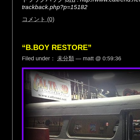
trackback.php?p=15182
コメント (0)
“B.BOY RESTORE”
Filed under：
未分類
— matt @ 0:59:36