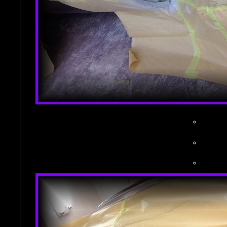
。
。
。