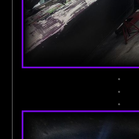
。
。
。