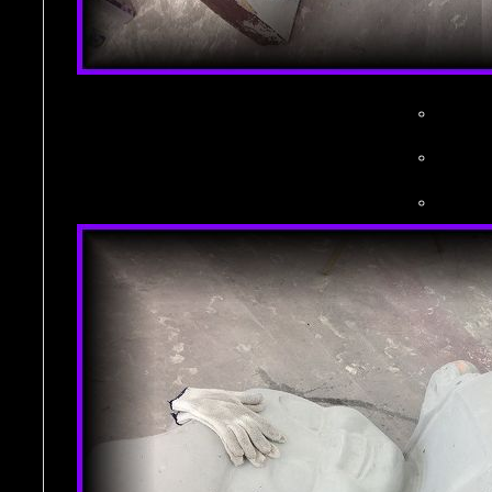
。
。
。