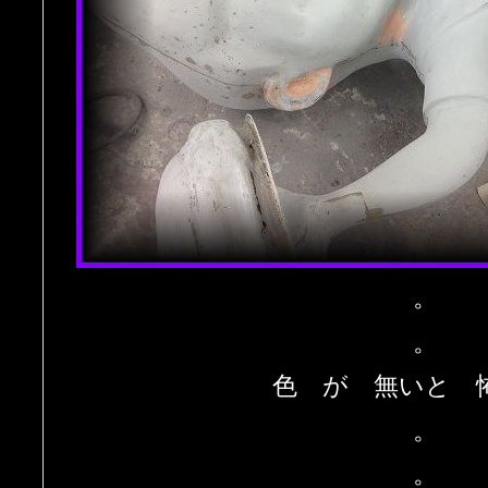
。
。
色 が 無いと 
。
。