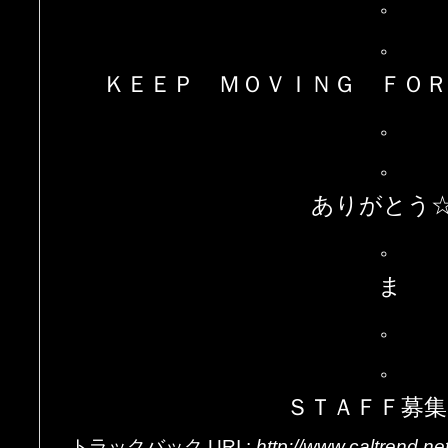
。
。
ＫＥＥＰ ＭＯＶＩＮＧ ＦＯＲ
。
。
ありがとう☆
。
ま
。
。
ＳＴＡＦＦ募集
トラックバック
URI
:
http://www.caltrend.n