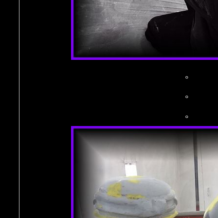
。
。
。