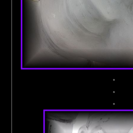
。
。
。