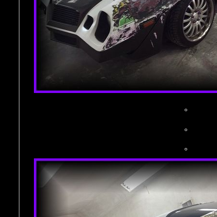
。
。
。