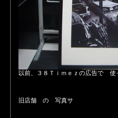
以前、３８Ｔｉｍｅｚの広告で 使
旧店舗 の 写真サ