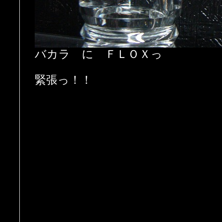
バカラ に ＦＬＯＸっ
緊張っ！！