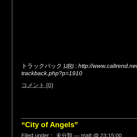
トラックバック
URI
:
http://www.caltrend.n
trackback.php?p=1910
コメント (0)
“City of Angels”
Filed under：
未分類
— matt @ 23:15:00