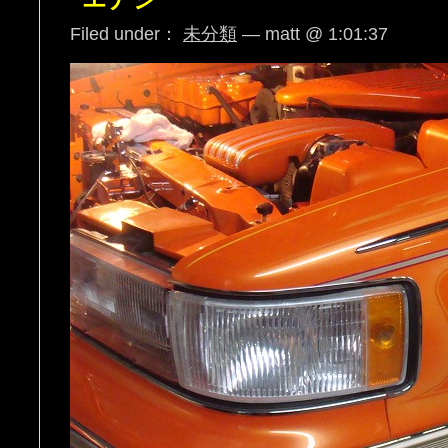
Filed under：
未分類
— matt @ 1:01:37