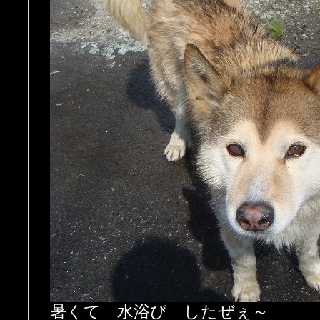
暑くて 水浴び したぜぇ～