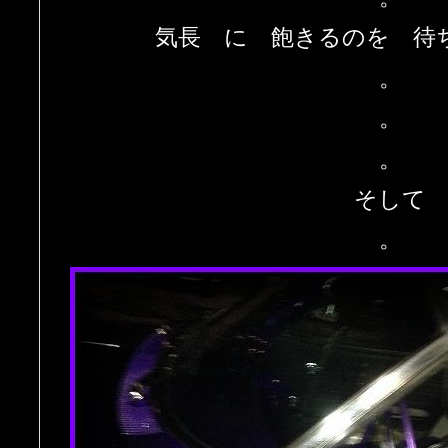
気長 に 飽きるのを 待
。
。
。
そして
。