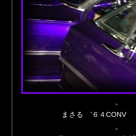
。
まさる ’６４CONV
。