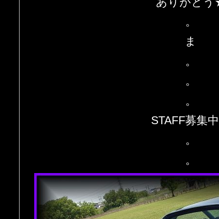
ありがとう
。
ま
。
。
。
STAFF募集
。
。