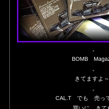
。
BOMB Magaz
。
きてますよ
。
CAL.T でも 売
買いに きて