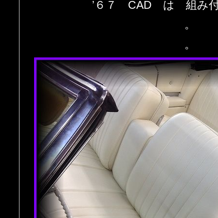
’６７ CAD は 組み
。
。