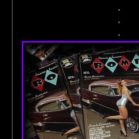
。
。
。