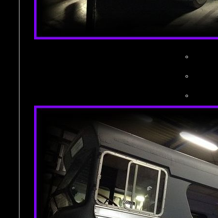
。
。
。