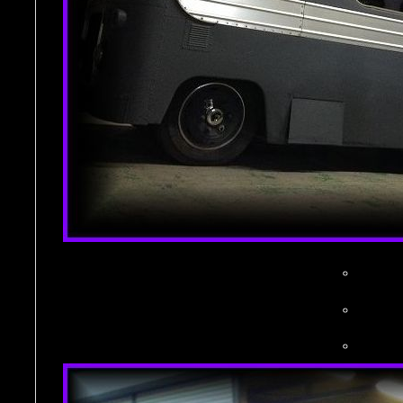
。
。
。