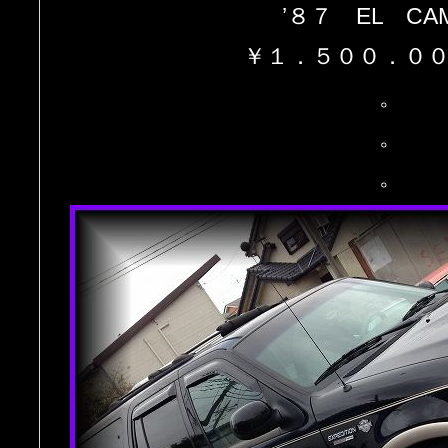
’８７ EL CA
￥１．５００．００
。
。
。