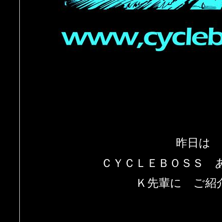
昨日は
ＣＹＣＬＥＢＯＳＳ 
Ｋ先輩に ご紹