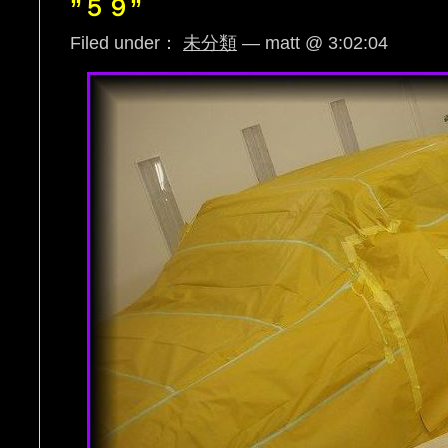
”５９”
Filed under：
未分類
— matt @ 3:02:04