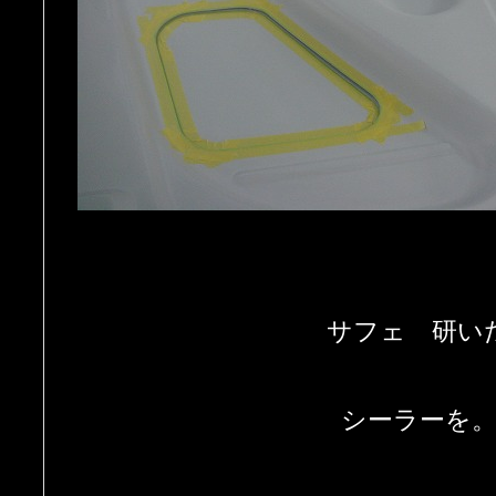
サフェ 研い
シーラーを