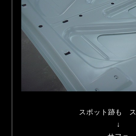
スポット跡も 
↓