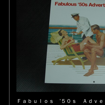
Ｆａｂｕｌｏｓ ’５０ｓ Ａｄｖ