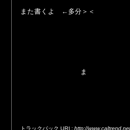
また書くよ ←多分＞＜
ま
トラックバック
URI
:
http://www.caltrend.n