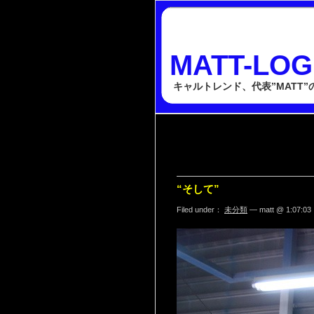
MATT-LOG
キャルトレンド、代表”MATT
“そして”
Filed under：
未分類
— matt @ 1:07:03