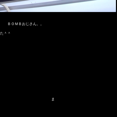
。 ＢＯＭＢおじさん。。
た＾＾
ま