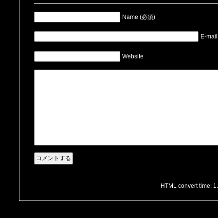
Name (必須)
E-mai
Website
HTML convert time: 1