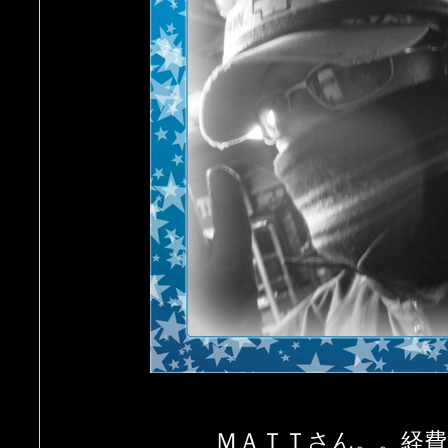
ＭＡＴＴさん。。経