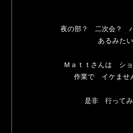
夜の部？ 二次会？ 
あるみた
Ｍａｔｔさんは シ
作業で イケませ
是非 行って