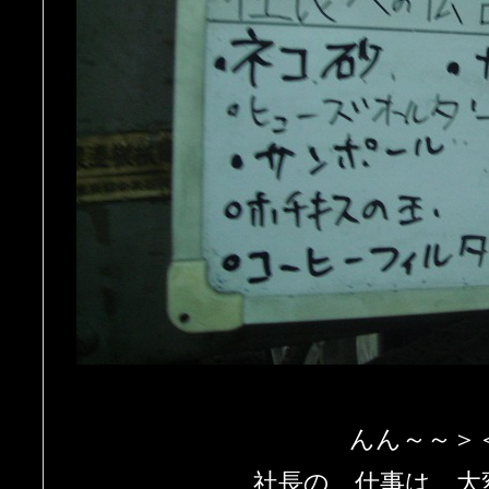
んん～～＞
社長の 仕事は 大