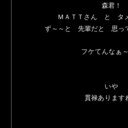
森君！
ＭＡＴＴさん と タ
ず～～と 先輩だと 思っ
フケてんなぁ
いや
貫禄あります