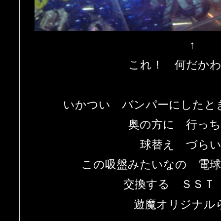
↑
これ！ 何だか
いかつい バンパーにしたと
奥の方に 行っ
球替え づら
この吸盤みたいなの 電
交換する ＳＳＴ
遊魔オリジナル