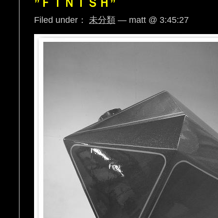
”ＦＩＮＩＳＨ”
Filed under：
未分類
— matt @ 3:45:27