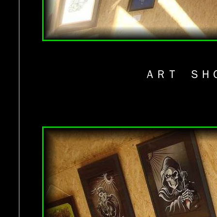
ＡＲＴ ＳＨ