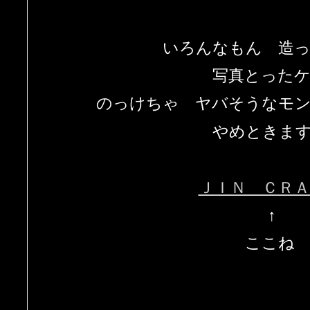
いろんなもん 造
写真とった
のっけちゃ ヤバそうなモ
やめときま
ＪＩＮ ＣＲＡ
↑
ここね