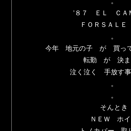
。
’８７ ＥＬ ＣＡ
ＦＯＲＳＡＬＥ
。
今年 地元の子 が 買っ
転勤 が 決
泣く泣く 手放す
。
。
そんとき
ＮＥＷ ホ
トノカバー 取