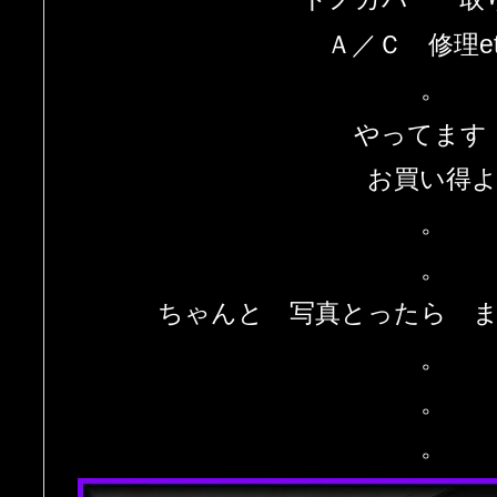
Ａ／Ｃ 修理et
。
やってます
お買い得
。
。
ちゃんと 写真とったら 
。
。
。