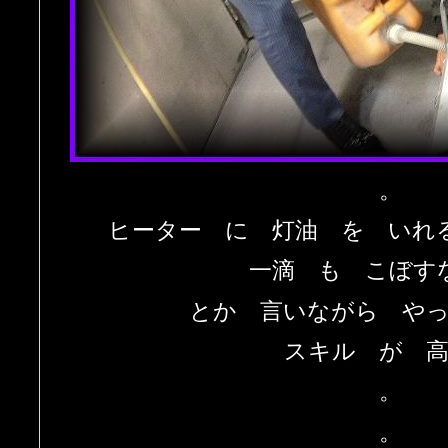
。
ヒーター に 灯油 を いれ
一滴 も こぼす
とか 言いながら や
スキル が 
。
。