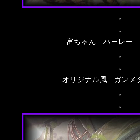
。
。
富ちゃん ハーレー
。
。
オリジナル風 ガンメ
。
。