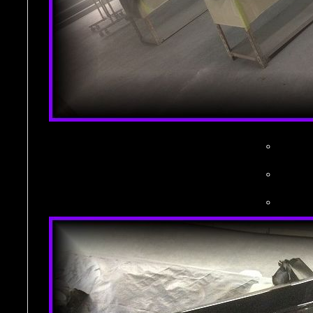
。
。
。