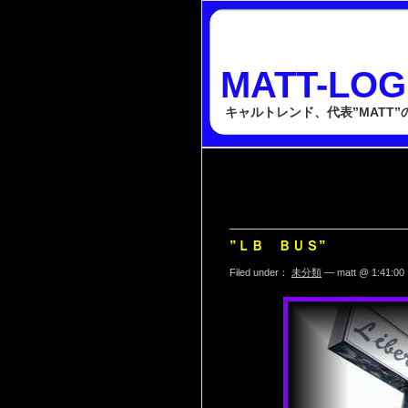
MATT-LOG
キャルトレンド、代表”MATT
”ＬＢ ＢＵＳ”
Filed under：
未分類
— matt @ 1:41:00