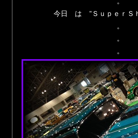
。
今日 は ”ＳｕｐｅｒＳｈ
。
。
。