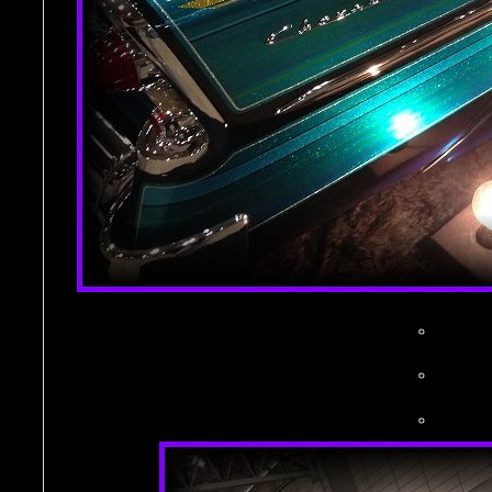
。
。
。