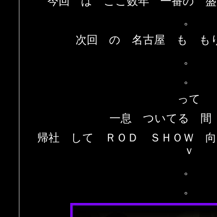
今回 は ここ数年 一番の 
。
次回 の 名古屋 も も
。
。
って
一息 ついてる 間
帰社 して ＲＯＤ ＳＨＯＷ 
ｖ
。
。