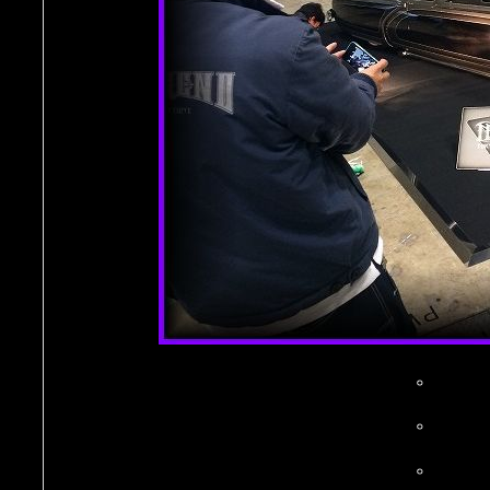
。
。
。