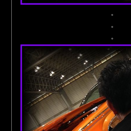
。
。
。