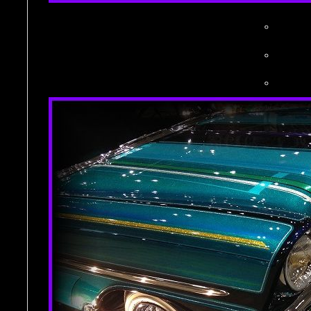
。
。
。