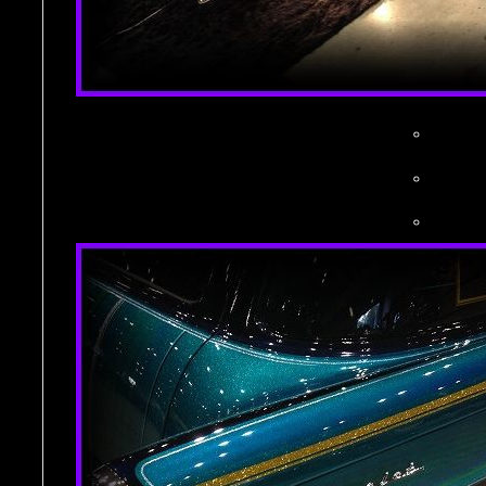
。
。
。