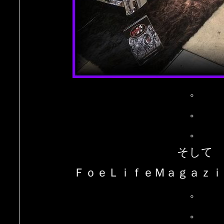
。
。
。
そして
ＦｏｅＬｉｆｅＭａｇａｚｉ
。
。