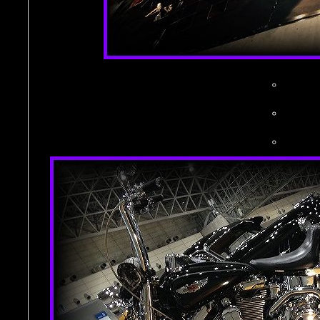
。
。
。