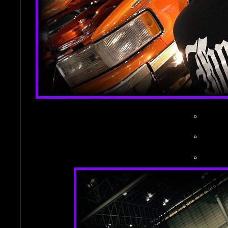
。
。
。