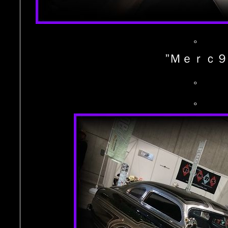
。
”Ｍｅｒｃ９
。
。