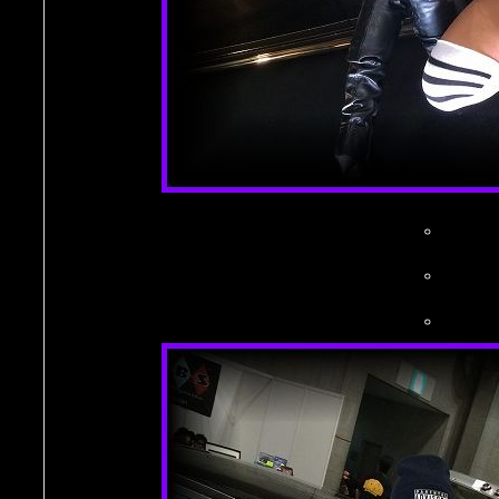
。
。
。