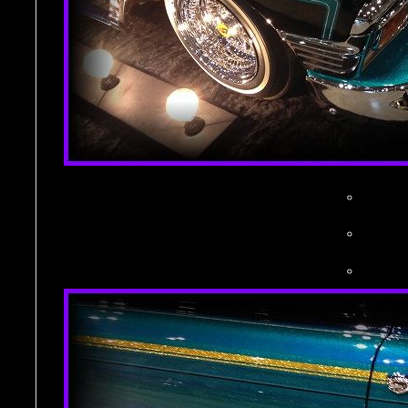
。
。
。