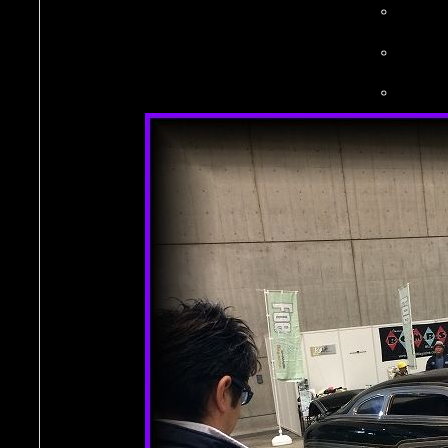
。
。
。