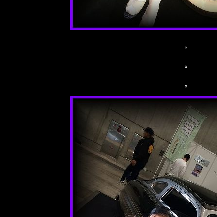
。
。
。