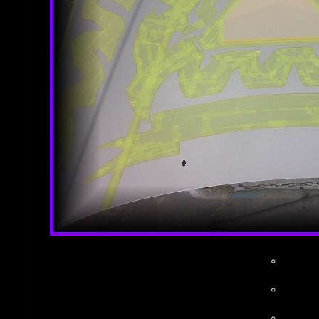
。
。
。