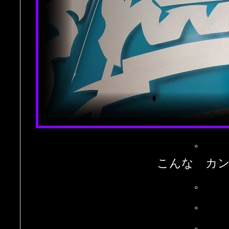
。
こんな カ
。
。
。