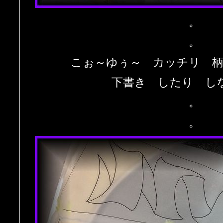
。
。
こぉ～ゆぅ～ カッチリ 
下書き したり し
。
。