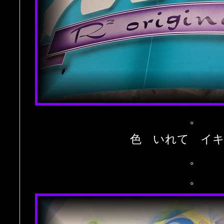
。
色 いれて イ
。
。