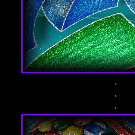
。
。
。