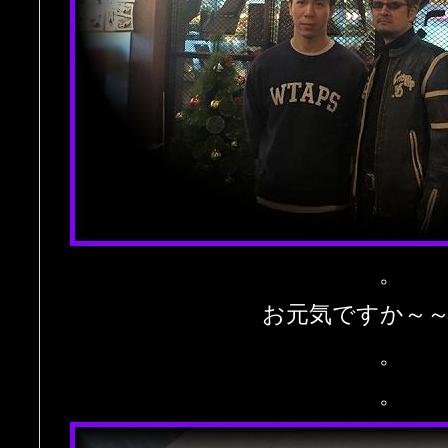
。
お元気ですか～
。
。