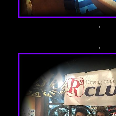
。
。
。