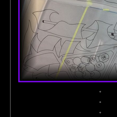
。
。
。