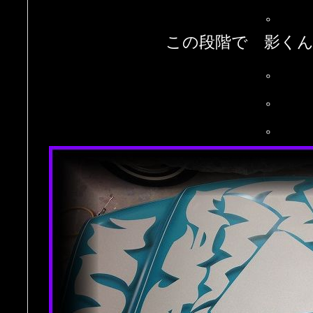
。
この段階で 影く
。
。
。