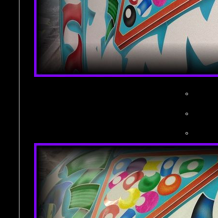
。
。
。