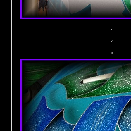
。
。
。