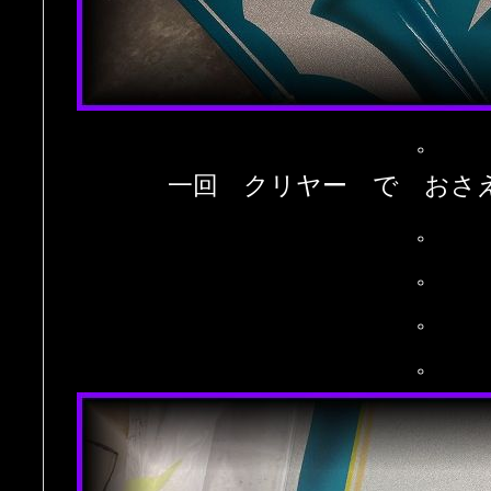
。
一回 クリヤー で おさ
。
。
。
。