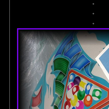
。
。
。