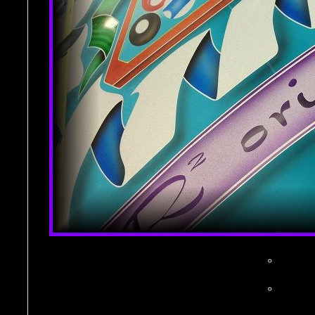
。
。
。