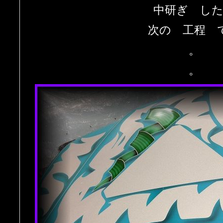
中研ぎ し
次の 工程 
。
。