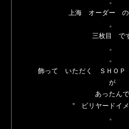
。
上海 オーダー 
。
三枚目 で
。
。
飾って いただく ＳＨＯＰ
が
あったん
” ビリヤードイメ
。
。