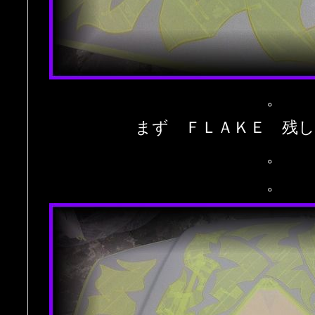
。
まず ＦＬＡＫＥ 残
。
。